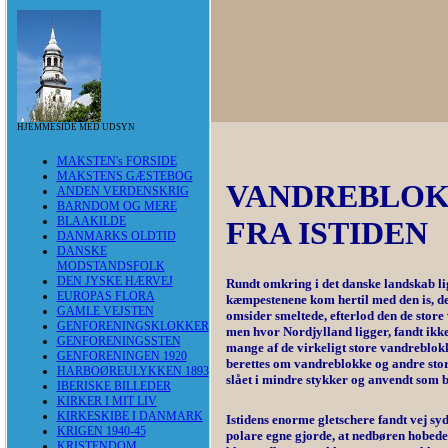
HJEMMESIDE MED UDSYN
MAKSTEN's FORSIDE
MAKSTENS GÆSTEBOG
VANDREBLO
ANDEN VERDENSKRIG
BARNDOM OG MERE
BLAAKILDE
FRA ISTIDEN
DANMARKS OLDTID
DANSKE
MODSTANDSFOLK
DEN JYSKE HÆRVEJ
Rundt omkring i det danske landskab lig
EUROPAS FLORA
kæmpestenene kom hertil med den is, de
GAMLE VEJSTEN
omsider smeltede, efterlod den de store
GENFORENINGSKLOKKER
men hvor Nordjylland ligger, fandt ikke
GENFORENINGSSTEN
mange af de virkeligt store vandreblok
GENFORENINGEN 1920
berettes om vandreblokke og andre stor
HARBOØREULYKKEN 1893
slået i mindre stykker og anvendt som 
IBERISKE BILLEDER
KIRKER I MIT LIV
KIRKESKIBE I DANMARK
Istidens enorme gletschere fandt vej syd
KRIGEN 1940-45
polare egne gjorde, at nedbøren hobede 
KRISTENDOM