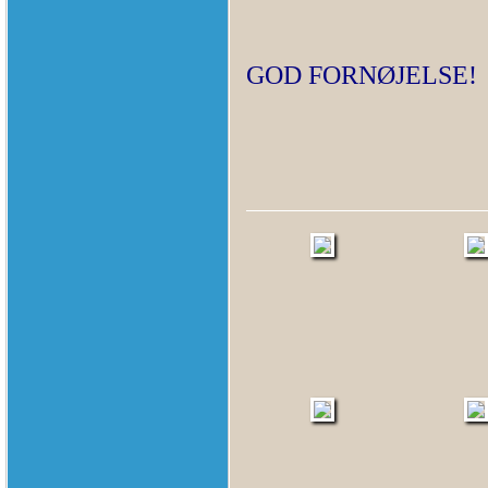
GOD FORNØJELSE!