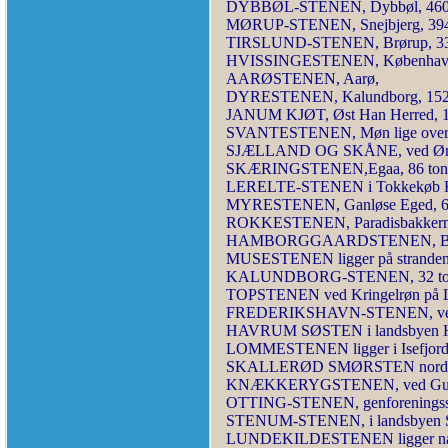
DYBBØL-STENEN, Dybbøl, 460 
MØRUP-STENEN, Snejbjerg, 394
TIRSLUND-STENEN, Brørup, 33
HVISSINGESTENEN, København,
AARØSTENEN, Aarø,
DYRESTENEN, Kalundborg, 152 
JANUM KJØT, Øst Han Herred, 1
SVANTESTENEN, Møn lige over 
SJÆLLAND OG SKÅNE, ved Øresun
SKÆRINGSTENEN,Egaa, 86 ton
LERELTE-STENEN i Tokkekøb Heg
MYRESTENEN, Ganløse Eged, 60
ROKKESTENEN, Paradisbakkern
HAMBORGGAARDSTENEN, Bækk
MUSESTENEN ligger på stranden
KALUNDBORG-STENEN, 32 to
TOPSTENEN ved Kringelrøn på 
FREDERIKSHAVN-STENEN, ved 
HAVRUM SØSTEN i landsbyen Havr
LOMMESTENEN ligger i Isefjord n
SKALLERØD SMØRSTEN nord fo
KNÆKKERYGSTENEN, ved Guldbor
OTTING-STENEN, genforeningssten
STENUM-STENEN, i landsbyen St
LUNDEKILDESTENEN ligger nær 