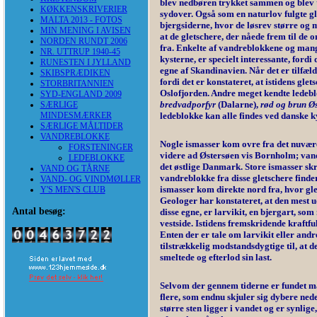
blev nedbøren trykket sammen og blev til
KØKKENSKRIVERIER
sydover. Også som en naturlov fulgte gl
MALTA 2013 - FOTOS
bjergsiderne, hvor de løsrev større og 
MIN MENING I AVISEN
at de gletschere, der nåede frem til de
NORDEN RUNDT 2006
fra. Enkelte af vandreblokkene og mang
NR. UTTRUP 1940-45
kysterne, er specielt interessante, fordi
RUNESTEN I JYLLAND
egne af Skandinavien. Når det er tilfæld
SKIBSPRÆDIKEN
fordi det er konstateret, at istidens gl
STORBRITANNIEN
Oslofjorden. Andre meget kendte ledeb
SYD-ENGLAND 2009
bredvadporfyr
(Dalarne),
rød og brun Øs
SÆRLIGE
MINDESMÆRKER
ledeblokke kan alle findes ved danske ky
SÆRLIGE MÅLTIDER
VANDREBLOKKE
Nogle ismasser kom ovre fra det nuvær
FORSTENINGER
videre ad Østersøen vis Bornholm; vand
LEDEBLOKKE
det østlige Danmark. Store ismasser sk
VAND OG TÅRNE
vandreblokke fra disse gletschere find
VAND- OG VINDMØLLER
ismasser kom direkte nord fra, hvor gl
Y'S MEN'S CLUB
Geologer har konstateret, at den mest 
Antal besøg:
disse egne, er larvikit, en bjergart, so
vestside. Istidens fremskridende kraftful
Enten der er tale om larvikit eller andr
tilstrækkelig modstandsdygtige til, at d
smeltede og efterlod sin last.
Selvom der gennem tiderne er fundet m
flere, som endnu skjuler sig dybere ne
større sten ligger i vandet og er synli