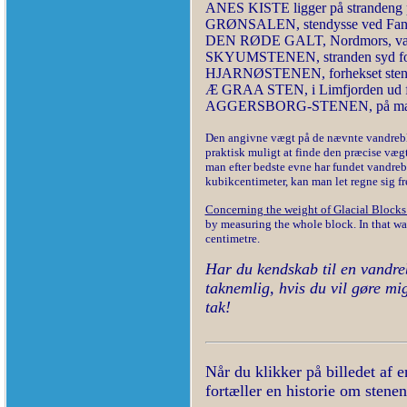
ANES KISTE ligger på strandeng 
GRØNSALEN, stendysse ved Fanefj
DEN RØDE GALT, Nordmors, væg
SKYUMSTENEN, stranden syd for 
HJARNØSTENEN, forhekset sten 
Æ GRAA STEN, i Limfjorden ud for
AGGERSBORG-STENEN, på mark
Den angivne vægt på de nævnte vandreblo
praktisk muligt at finde den præcise vægt
man efter bedste evne har fundet vandreb
kubikcentimeter, kan man let regne sig f
Concerning the weight of Glacial Blocks
by measuring the whole block. In that way
centimetre.
Har du kendskab til en vandreb
taknemlig, hvis du vil gøre m
tak!
Når du klikker på billedet af 
fortæller en historie om stenen