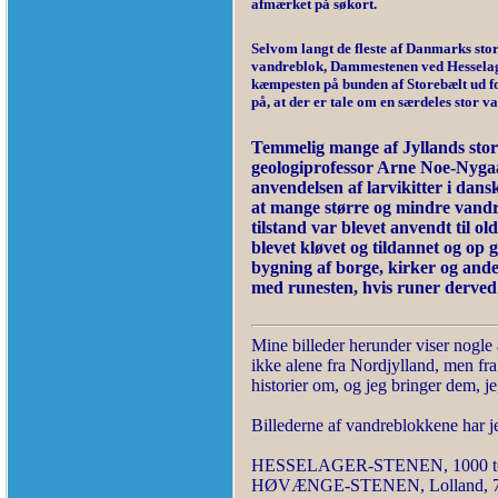
afmærket på søkort.
Selvom langt de fleste af Danmarks sto
vandreblok, Dammestenen ved Hesselage
kæmpesten på bunden af Storebælt ud fo
på, at der er tale om en særdeles stor
Temmelig mange af Jyllands stor
geologiprofessor Arne Noe-Nygaa
anvendelsen af larvikitter i dans
at mange større og mindre vandre
tilstand var blevet anvendt til o
blevet kløvet og tildannet og op
bygning af borge, kirker og ande
med runesten, hvis runer derved 
Mine billeder herunder viser nogle
ikke alene fra Nordjylland, men fra
historier om, og jeg bringer dem, j
Billederne af vandreblokkene har je
HESSELAGER-STENEN, 1000 t
HØVÆNGE-STENEN, Lolland, 73