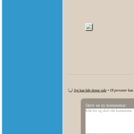
Jeg kan lide denne side
•
18
personer
kan 
Skriv en ny kommentar: