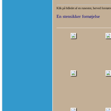
Klik på billedet af en runesten; herved forstør
En stensikker fornøjelse