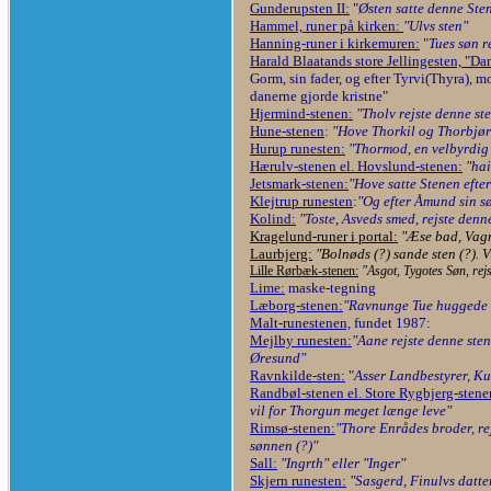
Gunderupsten II:
"
Østen satte denne Sten
Hammel, runer på kirken:
"Ulvs sten"
Hanning-runer i kirkemuren:
"
Tues søn r
Harald Blaatands store Jellingesten, "Da
Gorm, sin fader, og efter Tyrvi(Thyra), 
danerne gjorde kristne"
Hjermind-stenen:
"Tholv rejste denne st
Hune-stenen
:
"Hove Thorkil og Thorbjør
Hurup runesten:
"Thormod, en velbyrdig 
Hærulv-stenen el. Hovslund-stenen:
"hai
Jetsmark-stenen:
"Hove satte Stenen efte
Klejtrup runesten
:
"Og efter Åmund sin s
Kolind:
"Toste, Asveds smed, rejste denn
Kragelund-runer i portal:
"Æse bad, Vagn
Laurbjerg:
"Bolnøds (?) sande sten (?). Vil
Lille Rørbæk-stenen:
"Asgot, Tygotes Søn, rejs
Lime:
maske-tegning
Læborg-stenen:
"Ravnunge Tue huggede d
Malt-runestenen,
fundet 1987:
Mejlby runesten:
"Aane rejste denne sten
Øresund"
Ravnkilde-sten:
"
Asser Landbestyrer, Ku
Randbøl-stenen el. Store Rygbjerg-stene
vil for Thorgun meget længe leve"
Rimsø-stenen:
"Thore Enrådes broder, rej
sønnen (?)"
Sall:
"Ingrth" eller "Inger"
Skjern runesten:
"Sasgerd, Finulvs datter