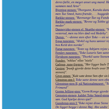
deres fælle, en meget anset ung mand. H
sammen med Arne"
Bjerring-stenen:
"Thorgunn, Karuks datter,
men Tue Smed, hans frænde, . . . huggede .
Bække-stenen:
"
Ravnunge-Tue og Funden
Bække mark-stenen:
"Revne og Tobbe gjo
moder"
Dannevirke-stenen el. Skarthe-stenen:
"S
vesterud, men nu blev død ved Hedeby".
Durup:
" - -denne sten efter Toke - - en ve
Egaa runesten:
"Alvkil og hans sønner r
hos Keld den norske".
Farsø runesten:
"Toste og Asbjørn rejste d
Ferslev runesten:
"Toke Lutaris Søn satte
Flejsborg runesten:
"Thorkil satte Stenen 
Funder:
"niklas"
eller
"niels"
Galtrup, rune-ligsten:
"
Her ligger Isulv T
Gesing
:
"þuæþ gjorde dette hvalv over T
stenen)".
Giver-stenen:
"
Kale satte denne Sten efter si
Toke satte denne sten eft
Glenstrup-sten I:
Glenstrup-sten II, på Nationalmuseet:
"
To
Frimand"
Gorms Jelling-sten:
"Gorm Konge gjorde 
Grensten-stenen, kaldet Toke Smed-sten
søn. Gud hjælpe deres sjæl"
Gunderup-sten I:
"Toke rejste disse Sten
De ligger begge i denne Høj. Abe undte To