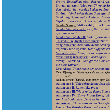
drottro. En sejdkarl (skal) den mand (væ
Skivum runesten:
"Moderen Thyre og Søn
den huÞska; han var den bedste og førs
Suldrup:
"
Rysk rejste denne Sten efter s
Søndbjerg:
"iakop uulæ skialm gurÞæ - u
Skjalm gjorde - Hvor Alteret er , der er Ø
Sønder Starup:
"
airiks kubl", Eriks kumm
Sønder Vissing sten I:
"
Tove, Mistives da
efter sin moder"
Sønder Vissing-sten II:
"
Toke gjorde dett
Thisted kirke, ligsten med runer:
"Thord, 
Vang runesten:
"Aase satte denne Sten e
Vejerslev rune-ligsten:
"Iver huggede dis
Vester Tørslev:
"hala, litu søn rejste den
Vester Velling rune-ligsten:
"Loddens grav"
"
Germund ? Søn gjorde disse Minde
Virring:
vie disse Kumler".
"Thore rejste denne sten eft
Øster Alling:
Øster Bjerregrav:
"Gyde rejste denne sten eft
disse runer"
Aadum-stenen:
"Thorulv satte stenen efter To
Aalum-sten I:
"
Tole rejste denne Sten eft
Aalum-sten II
: Runer ikke tydet
Aalum-sten III:
"Vigot rejste denne Sten 
Aalum-sten IV:
"Thyre, Vigots Kone, lod 
som hun holdt mere af end en kær Søn"
Aars-stenen:
"Asser satte denne Sten efte
længe. Den Valtokes Varde skal værne
"