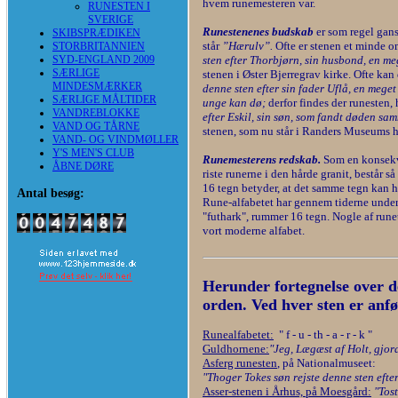
hvem runemesteren var.
RUNESTEN I
SVERIGE
Runestenenes budskab
er som regel gan
SKIBSPRÆDIKEN
står
”Hærulv”.
Ofte er stenen et minde om
STORBRITANNIEN
SYD-ENGLAND 2009
sten efter Thorbjørn, sin husbond, en m
SÆRLIGE
stenen i Øster Bjerregrav kirke. Ofte kan d
MINDESMÆRKER
denne sten efter sin fader Uflå, en mege
SÆRLIGE MÅLTIDER
unge kan dø;
derfor findes der runesten, 
VANDREBLOKKE
efter Eskil, sin søn, som fandt døden s
VAND OG TÅRNE
stenen, som nu står i Randers Museums 
VAND- OG VINDMØLLER
Y'S MEN'S CLUB
Runemesterens redskab.
Som en konsekve
ÅBNE DØRE
riste runerne i den hårde granit, består s
16 tegn betyder, at det samme tegn kan ha
Antal besøg:
Rune-alfabetet har gennem tiderne underg
"futhark", rummer 16 tegn. Nogle af run
vort moderne alfabet.
Herunder fortegnelse over de 
orden. Ved hver sten er anfø
Runealfabetet:
" f - u - th - a - r - k "
Guldhornene:
"Jeg, Lægæst af Holt, gjor
Asferg runesten
, på Nationalmuseet:
"Thoger Tokes søn rejste denne sten efter 
Asser-stenen i Århus, på Moesgård:
"Tost