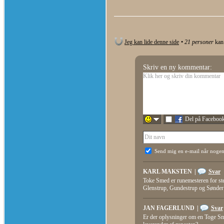
Jeg kan lide denne side
•
21
personer
kan 
Skriv en ny kommentar:
Del på Faceboo
Send mig en e-mail når nogen
KARL MAKSTEN
|
Svar
Toke Smed er runemesteren for ste
Glenstrup, Gundestrup og Sønder
JAN FAGERLUND
|
Svar
Er der oplysninger om en Toge Smed