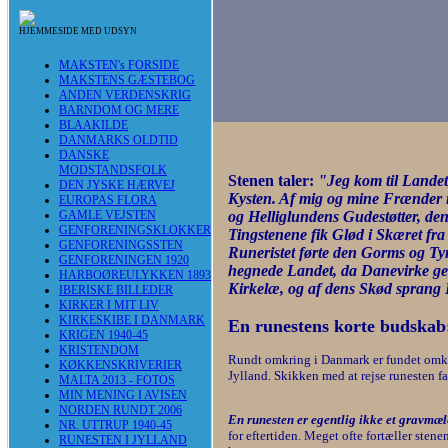
HJEMMESIDE MED UDSYN
MAKSTEN's FORSIDE
MAKSTENS GÆSTEBOG
ANDEN VERDENSKRIG
BARNDOM OG MERE
BLAAKILDE
DANMARKS OLDTID
DANSKE
MODSTANDSFOLK
Stenen taler:
"Jeg kom til Landet
DEN JYSKE HÆRVEJ
Kysten. Af mig og mine Frænder 
EUROPAS FLORA
GAMLE VEJSTEN
og Helliglundens Gudestøtter, de
GENFORENINGSKLOKKER
Tingstenene fik Glød i Skæret fr
GENFORENINGSSTEN
Runeristet førte den Gorms og Ty
GENFORENINGEN 1920
hegnede Landet, da Danevirke gen
HARBOØREULYKKEN 1893
Kirkelæ, og af dens Skød sprang 
IBERISKE BILLEDER
KIRKER I MIT LIV
KIRKESKIBE I DANMARK
En runestens korte budskab
KRIGEN 1940-45
KRISTENDOM
Rundt omkring i Danmark er fundet omkri
KØKKENSKRIVERIER
Jylland. Skikken med at rejse runesten f
MALTA 2013 - FOTOS
MIN MENING I AVISEN
NORDEN RUNDT 2006
En runesten er egentlig ikke et gravmæl
NR. UTTRUP 1940-45
for eftertiden. Meget ofte fortæller sten
RUNESTEN I JYLLAND