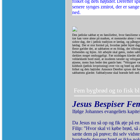
folket og dets højtider.
Derefter spi
senere synges zmirot, der er sang
ned.
Den jødiske sabbat er en familiefest, hvor familierne 
træ kan være alene på marken, et menneske alene i ve
sidste dag, der i jødisk tradition er lørdag, og påbegy
lørdag. Der er stor forskel på, hvordan jøder fejrer d
fleste gælder det, at sabbatten er en fridag, der tilbr
forberedes og fejres. Alt arbejde skal gøres, inden sa
dækkes meget omhyggeligt. Før middagen klæder alle 
veldækkede bord med, at moderen tænder og velsigner d
øjnene, mens hun beder den gamle bøn: ”Velsignet vær
kiddush (jødisk lovprisning) over vin og brød og afs
folket og dets højtider. Annonce Derefter spises det fe
sabbattens glæder. Sabbatlysene skal brænde helt ned.
Fem bygbrød og to fisk bl
Jesus Bespiser Fe
Ifølge Johannes evangeliets kapite
Da Jesus nu så op og fik øje på e
Filip: ”Hvor skal vi købe brød, så 
sætte dem på prøve; thi selv vidste
hundrede denarer brød er ikke nok 