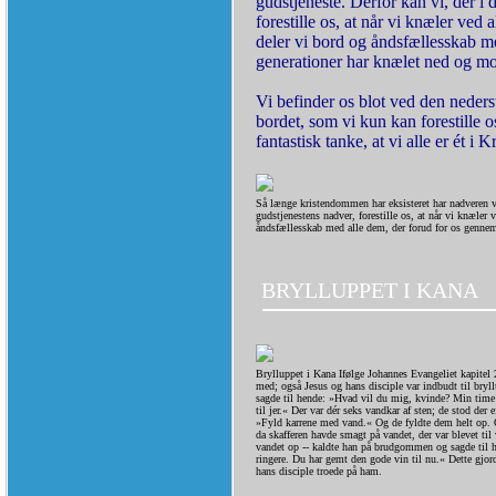
gudstjeneste. Derfor kan vi, der i 
forestille os, at når vi knæler ved
deler vi bord og åndsfællesskab me
generationer har knælet ned og mo
Vi befinder os blot ved den nederst
bordet, som vi kun kan forestille o
fantastisk tanke, at vi alle er ét i Kr
Så længe kristendommen har eksisteret har nadveren vær
gudstjenestens nadver, forestille os, at når vi knæler
åndsfællesskab med alle dem, der forud for os gennem
BRYLLUPPET I KANA
Brylluppet i Kana Ifølge Johannes Evangeliet kapitel 
med; også Jesus og hans disciple var indbudt til bryl
sagde til hende: »Hvad vil du mig, kvinde? Min time
til jer.« Der var dér seks vandkar af sten; de stod der 
»Fyld karrene med vand.« Og de fyldte dem helt op. O
da skafferen havde smagt på vandet, der var blevet til
vandet op -- kaldte han på brudgommen og sagde til ha
ringere. Du har gemt den gode vin til nu.« Dette gjo
hans disciple troede på ham.