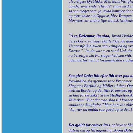
alvorligste Øjeblikke. Men hans Vittighe
aandsfraværende "Hwad?" snart med et i
sa saa meget som: ja, hvad kommer det 
og mere løste sin Opgave, blev Trangen
Movnses var endnu lige slavisk lænkede 
"A er, Dælenmæ, lig glaa,
ihvad I kalde
deres Gier-rr-ninger skulle I kjende dem
Tjennestfolk bløwen saa vringled og vraa
Dørtræ." "Ja, da war æ en sand Urd, du
nu beroliget sin Forslugenhed saa vid
uden derfor helt at forsømme den stadig
Saa gled Ordet lidt efter lidt over paa
forvandled sig gjennem sære Processer 
Slægtens Forfald og Midler til dens Op
mellem Bordet og det lille Frammers og 
sa hun forskrækket til sin Medhjælpers
Tallerken. "Blot det maa slaa til! Vorhe
saadanne Slughalse." Men hun var aldri
"Aa, vær nu endda saa gued og ta det, I
Det gjaldt for enhver Pris
at bevare Ski
dulred om og fik ingenting, skjønt Duft