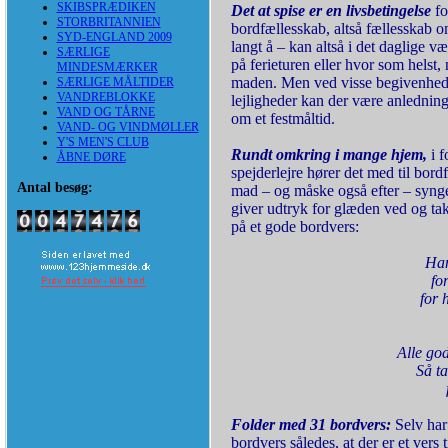
SKIBSPRÆDIKEN
Det at spise er en livsbetingelse
fo
STORBRITANNIEN
bordfællesskab, altså fællesskab o
SYD-ENGLAND 2009
langt å – kan altså i det daglige v
SÆRLIGE
på ferieturen eller hvor som helst,
MINDESMÆRKER
maden. Men ved visse begivenheder
SÆRLIGE MÅLTIDER
VANDREBLOKKE
lejligheder kan der være anledning t
VAND OG TÅRNE
om et festmåltid.
VAND- OG VINDMØLLER
Y'S MEN'S CLUB
Rundt omkring i mange hjem,
i 
ÅBNE DØRE
spejderlejre hører det med til bord
Antal besøg:
mad – og måske også efter – synger
giver udtryk for glæden ved og t
på et gode bordvers:
Ham
fo
for 
Alle go
Så t
Folder med 31 bordvers:
Selv har
bordvers således, at der er et vers