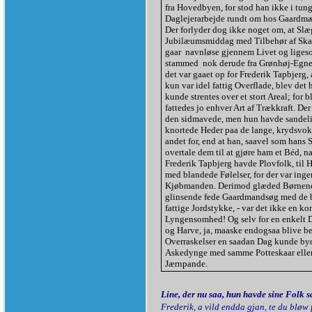
fra Hovedbyen, for stod han ikke i tu
Daglejerarbejde rundt om hos Gaardmæ
Der forlyder dog ikke noget om, at Slæ
Jubilæumsmiddag med Tilbehør af Skaalt
gaar
navnløse gjennem Livet og liges
stammed
nok derude fra Grønhøj-Egnen
det var gaaet op for Frederik Tapbjerg
kun var idel fattig Overflade, blev det
kunde strentes over et stort Areal; for
fattedes jo enhver Art af Trækkraft. De
den sidmavede, men hun havde sandeli
knortede Heder paa de lange, krydsvoks
andet for, end at han, saavel som han
overtale dem til at gjøre ham et Béd, 
Frederik Tapbjerg havde Plovfolk, til 
med blandede Følelser, for der var ing
Kjøbmanden. Derimod glæded Børnene si
glinsende fede Gaardmandsøg med de bø
fattige Jordstykke, - var det ikke en k
Lyngensomhed! Og selv for en enkelt 
og Harve, ja, maaske endogsaa blive bet
Overraskelser en saadan Dag kunde byde
Askedynge med samme Potteskaar eller
Jærnpande.
Line, der nu saa, hun havde sine Folk 
Frederik, a vild endda gjan, te du bløw 