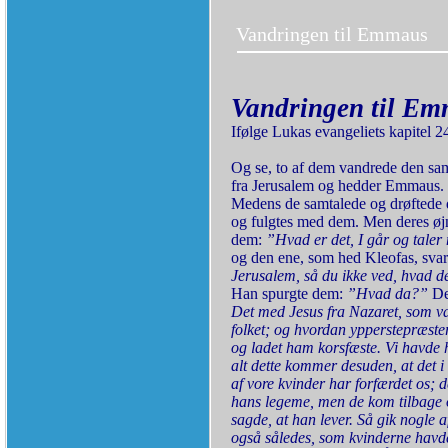
Vandringen til Emmaus
Vandringen til E
Ifølge Lukas evangeliets kapitel 2
Og se, to af dem vandrede den samm
fra Jerusalem og hedder Emmaus. O
Medens de samtalede og drøftede de
og fulgtes med dem. Men deres øjne
dem:
”Hvad er det, I går og tal
og den ene, som hed Kleofas, svar
Jerusalem, så du ikke ved, hvad de
Han spurgte dem:
”Hvad da?”
De
Det med Jesus fra Nazaret, som va
folket; og hvordan ypperstepræster
og ladet ham korsfæste. Vi havde hå
alt dette kommer desuden, at det i
af vore kvinder har forfærdet os; d
hans legeme, men de kom tilbage o
sagde, at han lever. Så gik nogle a
også således, som kvinderne havd