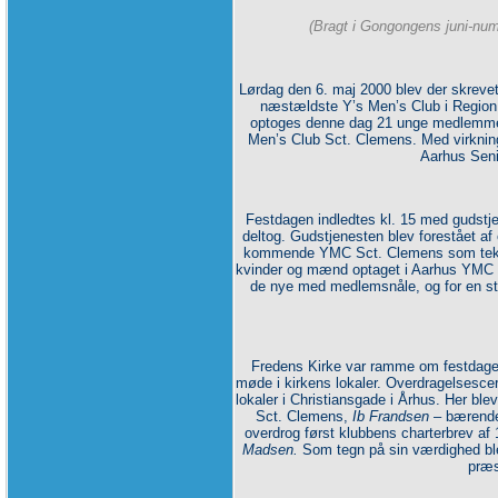
(Bragt i Gongongens juni-nu
Lørdag den 6. maj 2000 blev der skrevet 
næstældste Y’s Men’s Club i Region D
optoges denne dag 21 unge medlemmer, 
Men’s Club Sct. Clemens. Med virknin
Aarhus Seni
Festdagen indledtes kl. 15 med gudstj
deltog. Gudstjenesten blev forestået af
kommende YMC Sct. Clemens som tekstl
kvinder og mænd optaget i Aarhus YMC S
de nye med medlemsnåle, og for en s
Fredens Kirke var ramme om festdagen
møde i kirkens lokaler. Overdragelsesce
lokaler i Christiansgade i Århus. Her bl
Sct. Clemens,
Ib Frandsen
– bærende
overdrog først klubbens charterbrev af 
Madsen.
Som tegn på sin værdighed ble
præs