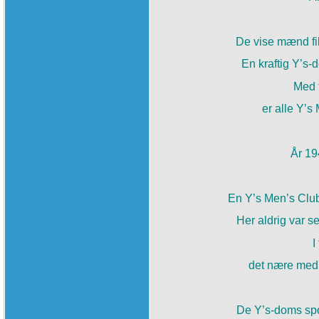
De vise mænd fi
En kraftig Y’s-
Med 
er alle Y’s 
År 19
En Y’s Men’s Clu
Her aldrig var s
I
det nære med d
De Y’s-doms spor