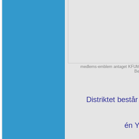
medlems-emblem antaget KFUM-tr
Be
Distriktet bestå
én Y