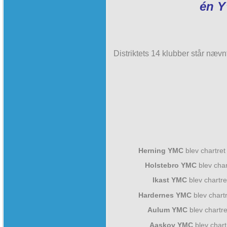
én Y
Distriktets 14 klubber står næv
Herning YMC
blev chartre
Holstebro YMC
blev char
Ikast YMC
blev chartr
Hardernes YMC
blev chart
Aulum YMC
blev chartr
Aaskov YMC
blev char