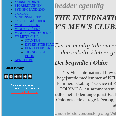
SKIBSPRÆDIKEN
hedder egentlig
STORBRITANNIEN
SYD-ENGLAND 2009
SÆRLIGE
THE INTERNATI
MINDESMÆRKER
SÆRLIGE MÅLTIDER
Y'S MEN'S CLUB
VANDREBLOKKE
VAND OG TÅRNE
VAND- OG VINDMØLLER
Y'S MEN'S CLUB
STAMTRÆ
Der er nemlig tale om e
DET KRISTNE FLAG
FANE I KLUBBEN
den enkelte klub er g
THE GOLDEN
BOOK
ÅBNE DØRE
Det begyndte i Ohio:
Antal besøg:
Y’s Men International blev s
begejstrede medlemmer af KFU
kammeratskab og ”service til 
TOLYMCA, en sammensætning
udformet af den unge jurist Pa
Ohio ønskede at tage idéen op,
a
Under første verdenskrig drog Wil