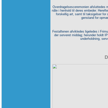
Overdragelsesceremonien afsluttedes m
nåle i henhold til deres embeder. Herefte
forskellig art, samt til taksigelser f
genstand for opmæ
Festaftenen afvikledes ligeledes i Frimur
der serveret middag; herunder holdt I
underholdning, serv
D