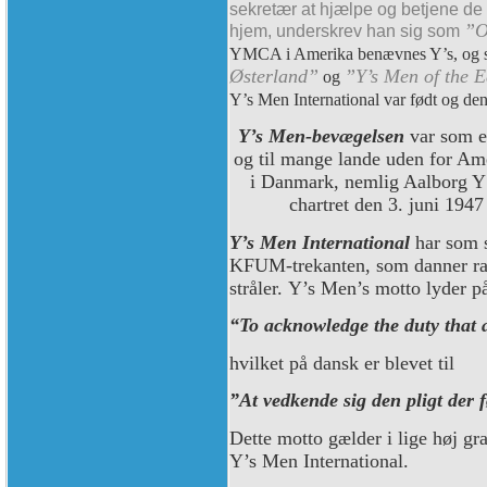
sekretær at hjælpe og betjene de
”O
hjem, underskrev han sig som
YMCA i Amerika benævnes Y’s, og s
Østerland”
”Y’s Men of the E
og
Y’s Men International var født og de
Y’s Men-bevægelsen
var som et
og til mange lande uden for Ame
i Danmark, nemlig Aalborg Y
chartret den 3. juni 19
Y’s Men International
har som 
KFUM-trekanten, som danner ram
stråler.
Y’s Men’s motto lyder på
“To acknowledge the duty that
hvilket på dansk er blevet til
”At vedkende sig den pligt der 
Dette motto gælder i lige høj g
Y’s Men International.