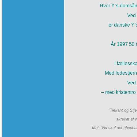
Hvor Y’s-domsånd
Ved 
er danske Y’s
År 1997 50 
I fællesska
Med ledestjern
Ved 
– med kristentro s
”Trekant og Stj
skrevet af 
Mel.:”Nu skal det åbenba