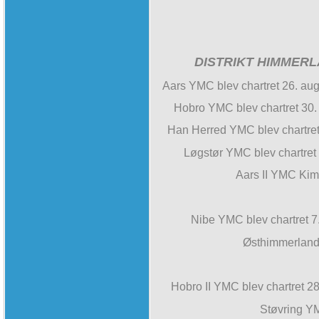
DISTRIKT HIMMER
Aars YMC blev chartret 26. au
Hobro YMC blev chartret 30.
Han Herred YMC blev chartret
Løgstør YMC blev chartre
Aars II YMC Kim
Nibe YMC blev chartret 
Østhimmerland 
Hobro II YMC blev chartret 2
Støvring YM