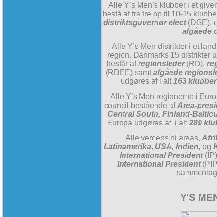
Alle Y’s Men’s klubber i et giv
bestå af fra tre op til 10-15 klubbe
distriktsguvernør elect
(DGE), 
afgåede d
Alle Y’s Men-distrikter i et la
region. Danmarks 15 distrikter
består af
regionsleder
(RD),
re
(RDEE) samt
afgåede regionsl
udgøres af i alt
163 klubber
Alle Y’s Men-regionerne i Eur
council bestående af
Area-presi
Central South, Finland-Balti
Europa udgøres af i alt
289 klu
Alle verdens ni areas,
Afri
Latinamerika, USA, Indien,
og
K
International President
(IP
International President
(PIP
sammenlag
Y'S ME