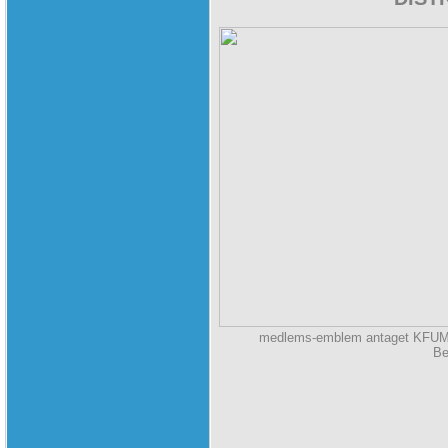
medlems-emblem antaget KFUM-tr
Be