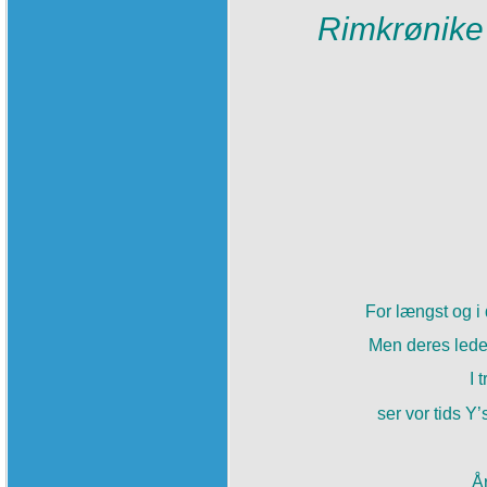
Rimkrønike
For længst og i 
Men deres ledes
I 
ser vor tids Y’
Å