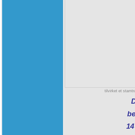
tilvirket et stamt
D
be
14