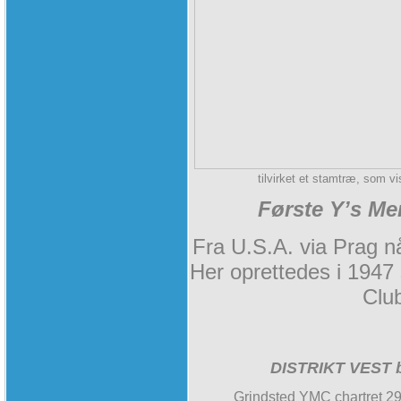
tilvirket et stamtræ, som v
Første Y’s Me
Fra U.S.A. via Prag n
Her oprettedes i 1947
Clu
DISTRIKT VEST be
Grindsted YMC chartret 2