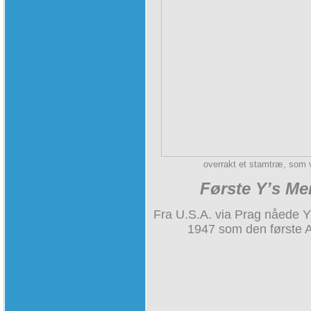
overrakt et stamtræ, som 
Første Y’s Me
Fra U.S.A. via Prag nåede Y
1947 som den første 