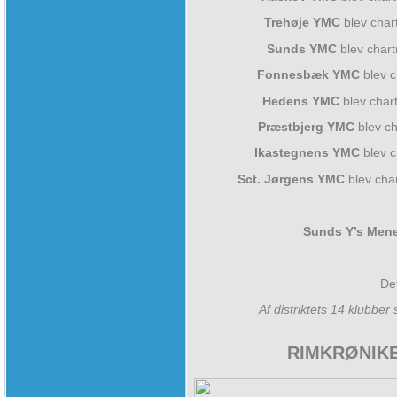
Trehøje YMC
blev char
Sunds YMC
blev chart
Fonnesbæk YMC
blev c
Hedens YMC
blev char
Præstbjerg YMC
blev ch
Ikastegnens YMC
blev c
Sct. Jørgens YMC
blev cha
Sunds Y’s Mene
De
Af distriktets 14 klubber
RIMKRØNIK