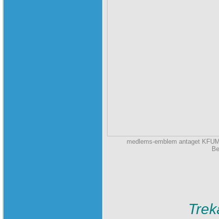
medlems-emblem antaget KFUM-tr
Be
Trek