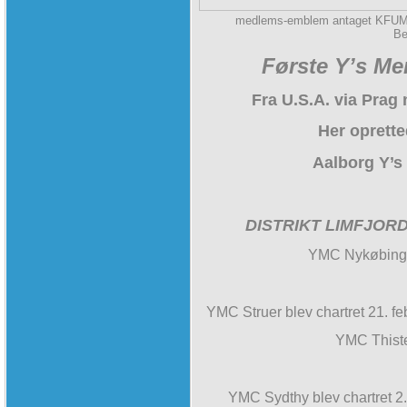
medlems-emblem antaget KFUM-tr
Be
Første Y’s Me
Fra U.S.A. via Prag
Her oprette
Aalborg Y’s
DISTRIKT LIMFJORD b
YMC Nykøbing M
YMC Struer blev chartret 21.
YMC Thisted
YMC Sydthy blev chartret 