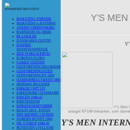
HJEMMESIDE MED UDSYN
Y'S MEN
MAKSTEN's FORSIDE
MAKSTENS GÆSTEBOG
ANDEN VERDENSKRIG
BARNDOM OG MERE
BLAAKILDE
DANMARKS OLDTID
Y
DANSKE
MODSTANDSFOLK
DEN JYSKE HÆRVEJ
EUROPAS FLORA
GAMLE VEJSTEN
GENFORENINGSKLOKKER
GENFORENINGSSTEN
GENFORENINGEN 1920
HARBOØREULYKKEN 1893
IBERISKE BILLEDER
KIRKER I MIT LIV
KIRKESKIBE I DANMARK
KRIGEN 1940-45
KRISTENDOM
KØKKENSKRIVERIER
Y’s Men I
MALTA 2013 - FOTOS
antaget KFUM-trekanten, som danner 
MIN MENING I AVISEN
NORDEN RUNDT 2006
Y'S MEN INTER
NR. UTTRUP 1940-45
RUNESTEN I JYLLAND