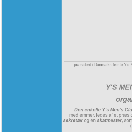
præsident i Danmarks første Y's M
Y'S ME
orga
Den enkelte Y’s Men’s Clu
medlemmer, ledes af et præsi
sekretær
og en
skatmester
, so