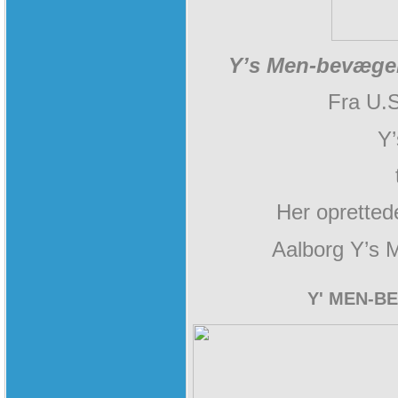
Y’s Men-bevægel
Fra U.S
Y
Her opretted
Aalborg Y’s 
Y' MEN-B