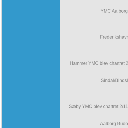
YMC Aalborg 
Frederikshavn
Hammer YMC blev chartret 
Sindal/Binds
Sæby YMC blev chartret 2/1
Aalborg Budol