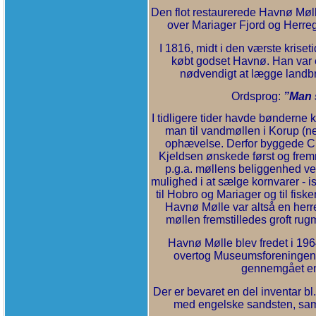
Den flot restaurerede Havnø Møll
over Mariager Fjord og Herre
I 1816, midt i den værste kriset
købt godset Havnø. Han var e
nødvendigt at lægge landbru
Ordsprog:
”Man s
I tidligere tider havde bønderne 
man til vandmøllen i Korup (n
ophævelse. Derfor byggede Ch
Kjeldsen ønskede først og fremme
p.g.a. møllens beliggenhed ve
mulighed i at sælge kornvarer - 
til Hobro og Mariager og til fis
Havnø Mølle var altså en herre
møllen fremstilledes groft rugm
Havnø Mølle blev fredet i 196
overtog Museumsforeningen 
gennemgået en
Der er bevaret en del inventar b
med engelske sandsten, sam