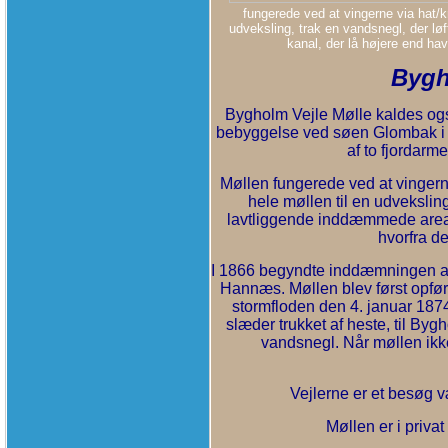
fungerede ved at vingerne via hat/k
udveksling, trak en vandsnegl, der lø
kanal, der lå højere end hav
Bygh
Bygholm Vejle Mølle kaldes og
bebyggelse ved søen Glombak i 
af to fjordar
Møllen fungerede ved at vingern
hele møllen til en udveksling
lavtliggende inddæmmede areal 
hvorfra d
I 1866 begyndte inddæmningen af 
Hannæs. Møllen blev først opført
stormfloden den 4. januar 1874
slæder trukket af heste, til Byg
vandsnegl. Når møllen ikk
Vejlerne er et besøg v
Møllen er i priva