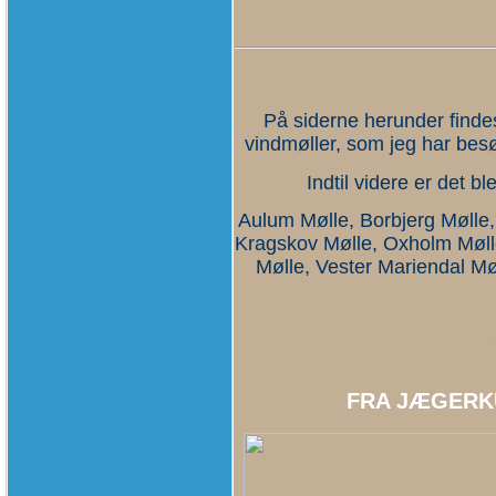
På siderne herunder findes
vindmøller, som jeg har besøg
Indtil videre er det b
Aulum Mølle,
Borbjerg Mølle
Kragskov Mølle, Oxholm Mølle
Mølle, Vester Mariendal M
FRA JÆGERK