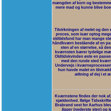
mængden af korn og bestemme, 
mere mad og kunne blive boend
Tilvirkningen af melet og den
proces, som især optog meget
oldtidsfund har man mange ste
håndkværn bestående af en pas
sten af en størrelse, så 
kværnsten bærer tydelige mær
Oldtidskvinden øste en passe
med den runde sted kværne
Undervejs i kværneprocessen 
hun havde malet en tilstræ
æltning af dej i et
Kværnstene findes der nok af,
sjældenhed. Ifølge Tidsskrift
Brabrand vest for Aarhus ble
ligger
(nederste sten) og
l