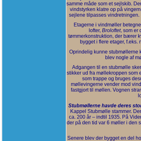
samme måde som et sejlskib. Der
vindstyrken klatre op på vinger
sejlene tilpasses vindretningen.
Etagerne i vindmøller betegnes
lofter,
Broloftet
, som er 
tømmerkonstruktion, der bærer k
bygget i flere etager, f.eks.
Oprindelig kunne stubmøllerne 
blev nogle af mø
Adgangen til en stubmølle sker
stikker ud fra møllekroppen som
som trappe og bruges desud
møllevingerne vender mod vinden
fastgjort til møllen. Vognen 
l
Stubmøllerne havde deres sto
Kappel Stubmølle stammer. Den m
ca. 200 år – indtil 1935. På Vid
der på den tid var 6 møller i de
Senere blev der bygget en del hol