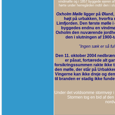
vindmølle og i 1857 byggede ejeren a
hørte under herregården indtil den i s
Oxholm Mølle
ligger på Øland,
højt på urbakken, hvorfra
Limfjorden. Den første mølle i
byggedes endnu en vindmøll
Oxholm den nuværende jordhol
den i slutningen af 1900-
"Ingen sæk er så ful
Den 11. oktober 2004 nedbrænd
er påsat, fortærede alt ga
forsikringssummen rakte ikke ti
den mølle, der står på Urbakken
Vingerne kan ikke dreje og de
til branden er stadig ikke fu
Under det voldsomme stormvejr i
Stormen tog en bid af den
nordv