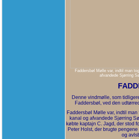
Faddersbøl Mølle var, indtil man t
afvandede Sjørring S
FADD
Denne vindmølle, som tidligere
Faddersbøl, ved den udtørrede
Faddersbøl Mølle var, indtil man
kanal og afvandede Sjørring S
købte kaptajn C. Jagd, der stod f
Peter Holst, der brugte pengene 
og avls