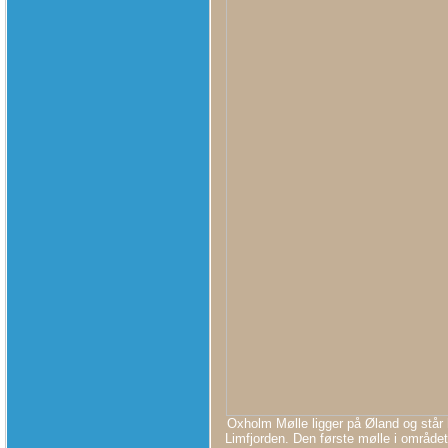
Oxholm Mølle ligger på Øland og står 
Limfjorden. Den første mølle i område