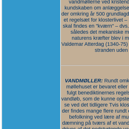
vandmøllerne ved kristen
kundskaben om anlæggelse a
der omkring år 500 grundlagde
et regelsæt for klosterlivet –
skal findes en "kværn" – dv
således det mekaniske møl
naturens kræfter blev i 
Valdemar Atterdag (1340-75) ø
stranden uden 
VANDMØLLER:
Rundt omkri
møllehuset er bevaret eller
fulgt benediktinernes regel
vandløb, som de kunne opste
se ved det tidligere Tvis klo
der findes mange flere rundt 
befolkning ved lære af m
dæmning på tværs af et van