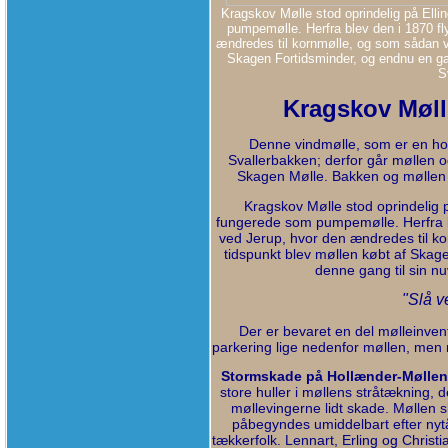
Kragskov Mølle stod oprindelig på Ell
pumpemølle. Herfra blev den i 1870 fl
ændredes til kornmølle, og som sådan var
Skagen Fortidsminder, og endnu en gan
S
Kragskov Møll
Denne vindmølle, som er en hol
Svallerbakken; derfor går møllen o
Skagen Mølle. Bakken og møllen
Kragskov Mølle stod oprindelig 
fungerede som pumpemølle. Herfra bl
ved Jerup, hvor den ændredes til kor
tidspunkt blev møllen købt af Skage
denne gang til sin n
"Slå v
Der er bevaret en del mølleinvent
parkering lige nedenfor møllen, men 
Stormskade på Hollænder-Møllen
store huller i møllens stråtækning
møllevingerne lidt skade. Møllen s
påbegyndes umiddelbart efter nytå
tækkerfolk. Lennart, Erling og Christ