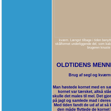
kværn. Længst tilbage i tiden beny
skålformet underliggende del, som kal
brugeren knuste o
OLDTIDENS MENN
Brug af segl og kværnste
Man høstede kornet med en særlig
kornet var tærsket, altså slå
skulle det males til mel. Det g
på jagt og samlede mad i deres 
Med tiden fandt de ud af at så 
den måde flyttede de kornet h