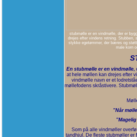
stubmølle er en vindmølle, der er byg
drejes efter vindens retning. Stubben,
stykke egetømmer, der bæres og støtte
male korn o
S
En stubmølle er en vindmølle,
at hele møllen kan drejes efter 
vindmølle navn er et lodretst
møllefodens skråstivere. Stubmølle
Mø
”Når mølle
”Magelig 
Som på alle vindmøller overfø
tandhjul. De fleste stubmøller er