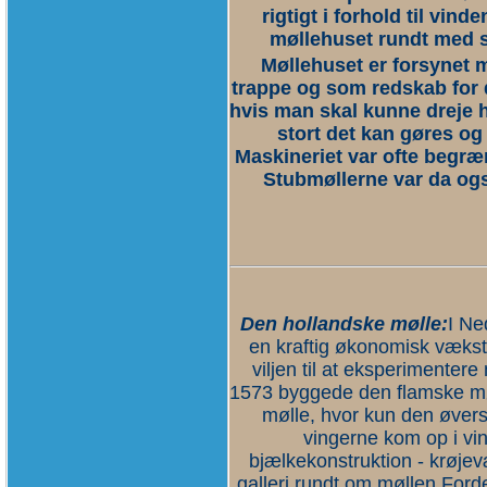
rigtigt i forhold til vin
møllehuset rundt med 
Møllehuset er forsynet 
trappe og som redskab for d
hvis man skal kunne dreje h
stort det kan gøres og
Maskineriet var ofte begræn
Stubmøllerne var da ogs
Den hollandske mølle:
I Ne
en kraftig økonomisk vækst
viljen til at eksperimentere
1573 byggede den flamske m
mølle, hvor kun den øverst
vingerne kom op i vin
bjælkekonstruktion - krøjev
galleri rundt om møllen.Ford