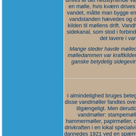
drives af det nedstyrtende va
en mølle, hvis kværn drives 
vandet, måtte man bygge en
vandstanden hævedes og 
kilden til møllens drift. Van
sidekanal, som stod i forbi
det lavere i v
Mange steder havde mølled
mølledammen var kraftkilden 
ganske betydelig sidegevi
I almindelighed bruges bete
disse vandmøller fandtes over
tilgængeligt. Men derudo
vandmøller: stampemøller
hammermøller, papirmøller, o
drivkraften i en lokal specia
dannedes 1921 ved en spærr