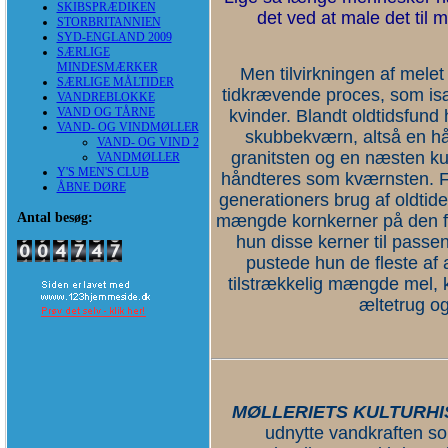
SKIBSPRÆDIKEN
det ved at male det til m
STORBRITANNIEN
SYD-ENGLAND 2009
SÆRLIGE
MINDESMÆRKER
Men tilvirkningen af mele
SÆRLIGE MÅLTIDER
tidkrævende proces, som isæ
VANDREBLOKKE
VAND OG TÅRNE
kvinder. Blandt oldtidsfun
VAND- OG VINDMØLLER
skubbekværn, altså en h
VAND- OG VIND 2
granitsten og en næsten ku
VANDMØLLER
Y'S MEN'S CLUB
håndteres som kværnsten. F
ÅBNE DØRE
generationers brug af oldti
Antal besøg:
mængde kornkerner på den f
hun disse kerner til passe
pustede hun de fleste af
tilstrækkelig mængde mel, k
æltetrug o
MØLLERIETS KULTURHI
udnytte vandkraften so