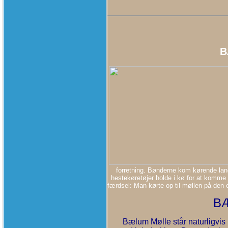
B
forretning. Bønderne kom kørende lan
hestekøretøjer holde i kø for at komme t
færdsel: Man kørte op til møllen på den
B
Bælum Mølle står naturligvis