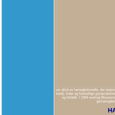
var altså en herregårdsmølle, der betjent
brød), foder og forskellige grynprodukt
og forfaldt. I 1994 overtog Museum
gennemgået 
H