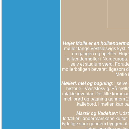
Højer Mølle er en hollændermø
møller langs Vestslesvigs kyst.
omgangen og opeftter. Højer
hollændermøller i Nordeuropa. D
selv et studium værd. Forud
møllerboligen bevaret, ligesom 
Mølle i
Mølleri, mel og bagning
: I selv
historie i Vwstslesvig. På møl
intakte inventar. Det lille kornm
mel, brød og bagning gennem 2000
kaffebord. I møllen kan 
Marsk og Vadehav:
Udsti
fortællerTøndermarskens kultur-
tydelige spor gennem byggeri af 
fotos fortæller om l