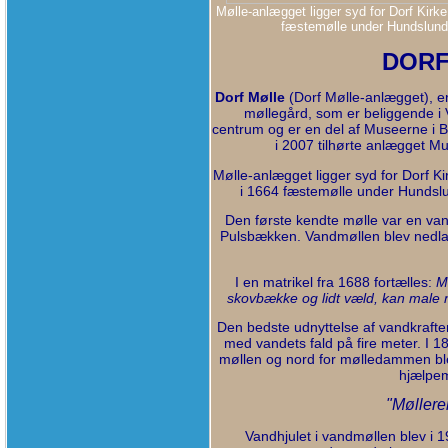
Mølle-anlægget ligger syd for Dorf Kir
fæstemølle under Hundslund K
DOR
Dorf Mølle
(Dorf Mølle-anlægget), e
møllegård, som er beliggende i
centrum og er en del af Museerne i
i 2007 tilhørte anlægget 
Mølle-anlægget ligger syd for Dorf Ki
i 1664 fæstemølle under Hundslun
Den første kendte mølle var en v
Pulsbækken. Vandmøllen blev nedlagt 
I en matrikel fra 1688
fortælles:
M
skovbække og lidt væld, kan male n
Den bedste udnyttelse af vandkraft
med vandets fald på fire meter. I 1
møllen og nord for mølledammen ble
hjælpemø
"Mølleren
Vandhjulet i vandmøllen blev i 1