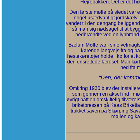
Hejrebakken. Det er det hø
Den første mølle på stedet var e
noget usædvanligt jordskælv, 
vandet til den dengang beliggen
så man sig nødsaget til at byg
nedbrændte ved en lynbrand 
Bælum Mølle var i sine velmagt
kørende langvejs fra og p
hestekøretøjer holde i kø for at k
den ensrettede færdsel: Man kørt
ned fra 
"Den, der kommer 
Omkring 1930 blev der installer
som gennem en aksel ind i møll
øvrigt haft en omskiftelig tilvære
briketpressen på Kaas Briketfa
trukket saven på Skørping Savvæ
møllen og ka