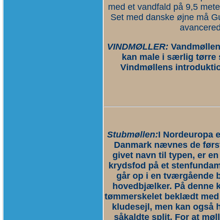
med et vandfald på 9,5 meter 
Set med danske øjne må Gu
avancerede
VINDMØLLER:
Vandmøllens
kan male i særlig tørre
Vindmøllens introduktion
Stubmøllen:
I Nordeuropa e
Danmark nævnes de først
givet navn til typen, er en
krydsfod på et stenfundame
går op i en tværgående b
hovedbjælker. På denne k
tømmerskelet beklædt med 
kludesejl, men kan også h
såkaldte split. For at mø