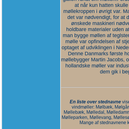
at når kun hatten skulle
møllekroppen i øvrigt var. 
det var nødvendigt, for at
ønskede maskineri nødve
holdbare materialer uden at
man bygge møllen af teglsten
mølle var opfindelsen af stj
optaget af udviklingen i Nede
Denne Danmarks første holl
møllebygger Martin Jacobs, o
hollandske møller var indust
dem gik i b
En liste over stednavne
vise
vindmøller: Mølbæk, Mølgår
Møllebæk, Mølledal, Mølledamm
Mølleparken, Møllevang, Møllesø
Mange af stednavnene k