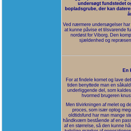
undersøgt fundstedet o
bopladsgrube, der kan dateres 
å
Ved nærmere undersøgelser har det
at kunne påvise et tilsvarende
nordøst for Viborg. Den kompl
sjældenhed og repræsenter
En 
For at findele kornet og lave det
tiden benyttede man en såkald
underliggende del, som kaldes 
hvormed brugeren knuste
Men tilvirkningen af melet og 
proces, som især optog meget
oldtidsfund har man mange st
håndkværn bestående af en passe
af en størrelse, så den kunne 
tydelige mærker af generationer