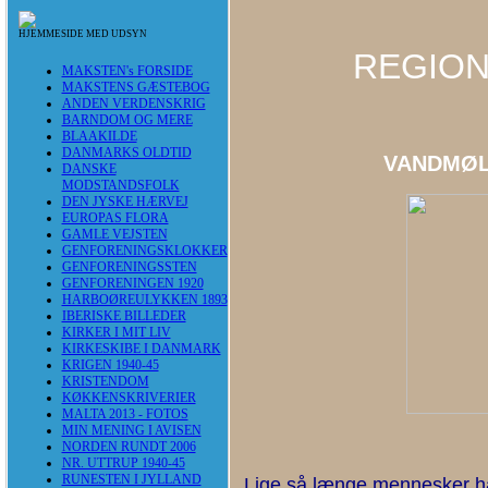
HJEMMESIDE MED UDSYN
REGION
MAKSTEN's FORSIDE
MAKSTENS GÆSTEBOG
ANDEN VERDENSKRIG
BARNDOM OG MERE
BLAAKILDE
DANMARKS OLDTID
VANDMØL
DANSKE
MODSTANDSFOLK
DEN JYSKE HÆRVEJ
EUROPAS FLORA
GAMLE VEJSTEN
GENFORENINGSKLOKKER
GENFORENINGSSTEN
GENFORENINGEN 1920
HARBOØREULYKKEN 1893
IBERISKE BILLEDER
KIRKER I MIT LIV
KIRKESKIBE I DANMARK
KRIGEN 1940-45
KRISTENDOM
KØKKENSKRIVERIER
MALTA 2013 - FOTOS
MIN MENING I AVISEN
NORDEN RUNDT 2006
NR. UTTRUP 1940-45
RUNESTEN I JYLLAND
Lige så længe mennesker har